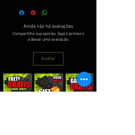
Ainda não há avaliações
Compartilhe sua opinião. Seja o primeiro
a deixar uma avaliação.
Avaliar