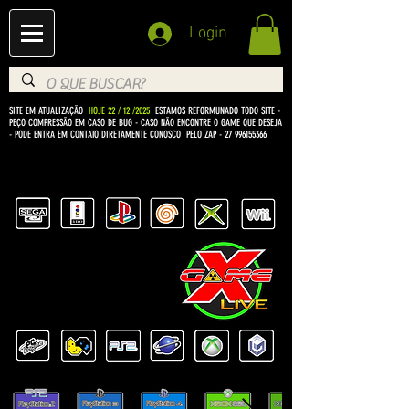
Login
SITE EM ATUALIZAÇÃO
HOJE 22 / 12 /2025
ESTAMOS REFORMUNADO TODO SITE -
PEÇO COMPRESSÃO EM CASO DE BUG
- CASO NÃO ENCONTRE O GAME QUE DESEJA
- PODE ENTRA EM CONTATO DIRETAMENTE CONOSCO PELO ZAP -
27 996155366
BEM VINDO Á