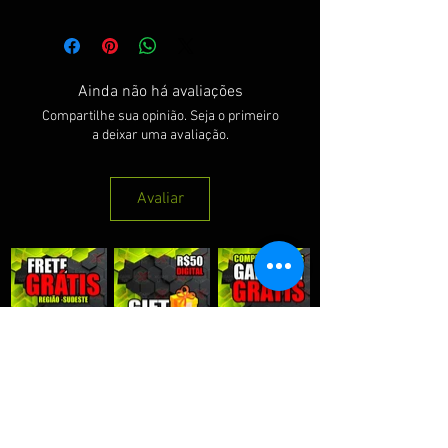
Ainda não há avaliações
Compartilhe sua opinião. Seja o primeiro
a deixar uma avaliação.
Avaliar