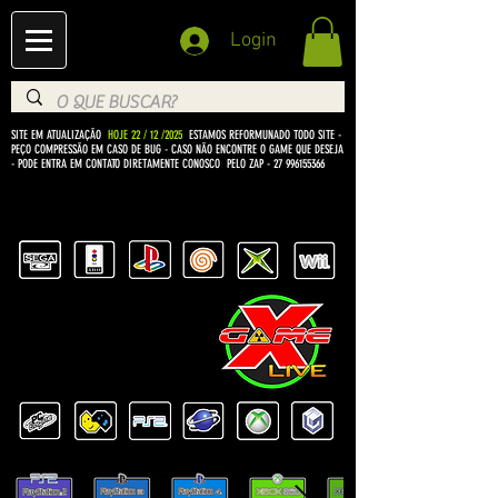
Login
SITE EM ATUALIZAÇÃO
HOJE 22 / 12 /2025
ESTAMOS REFORMUNADO TODO SITE -
PEÇO COMPRESSÃO EM CASO DE BUG
- CASO NÃO ENCONTRE O GAME QUE DESEJA
- PODE ENTRA EM CONTATO DIRETAMENTE CONOSCO PELO ZAP -
27 996155366
BEM VINDO Á