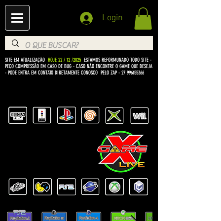
Login
SITE EM ATUALIZAÇÃO
HOJE 22 / 12 /2025
ESTAMOS REFORMUNADO TODO SITE -
PEÇO COMPRESSÃO EM CASO DE BUG
- CASO NÃO ENCONTRE O GAME QUE DESEJA
- PODE ENTRA EM CONTATO DIRETAMENTE CONOSCO PELO ZAP -
27 996155366
BEM VINDO Á