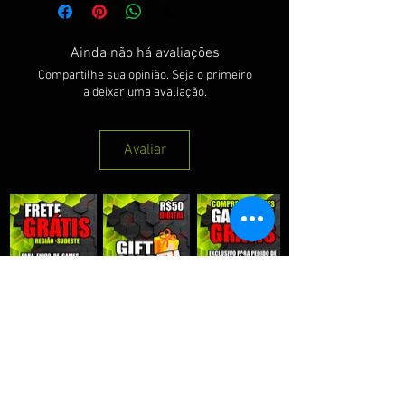
Ainda não há avaliações
Compartilhe sua opinião. Seja o primeiro
a deixar uma avaliação.
Avaliar
QUE RECEBER NOSSAS PROMOÇÕES :