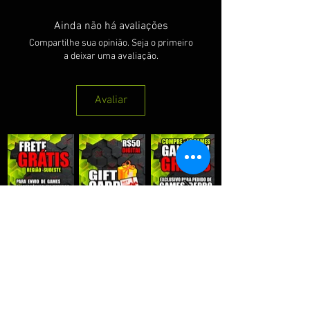
Ainda não há avaliações
Compartilhe sua opinião. Seja o primeiro
a deixar uma avaliação.
Avaliar
QUE RECEBER NOSSAS PROMOÇÕES :