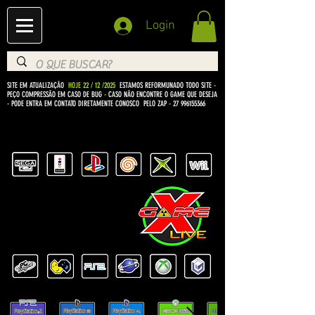
Login
SITE EM ATUALIZAÇÃO
HOJE 22 / 12 /2025
ESTAMOS REFORMUNADO TODO SITE -
PEÇO COMPRESSÃO EM CASO DE BUG
- CASO NÃO ENCONTRE O GAME QUE DESEJA
- PODE ENTRA EM CONTATO DIRETAMENTE CONOSCO PELO ZAP -
27 996155366
BEM VINDO Á