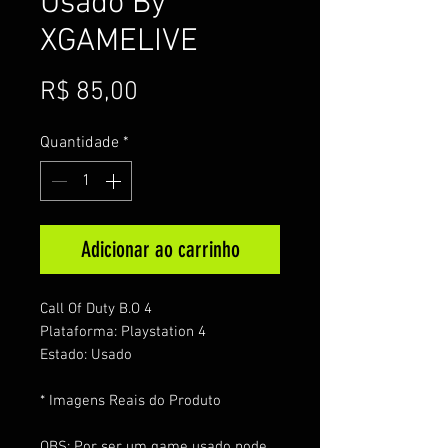
Usado By
XGAMELIVE
Preço
R$ 85,00
Quantidade
*
Adicionar ao carrinho
Call Of Duty B.O 4
Plataforma: Playstation 4
Estado: Usado
* Imagens Reais do Produto
OBS: Por ser um game usado pode