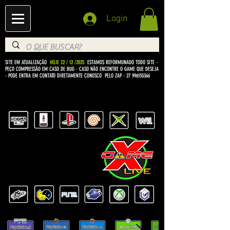
Login
SITE EM ATUALIZAÇÃO
HOJE 22 / 12 /2025
ESTAMOS REFORMUNADO TODO SITE -
PEÇO COMPRESSÃO EM CASO DE BUG
- CASO NÃO ENCONTRE O GAME QUE DESEJA
- PODE ENTRA EM CONTATO DIRETAMENTE CONOSCO PELO ZAP -
27 996155366
BEM VINDO Á