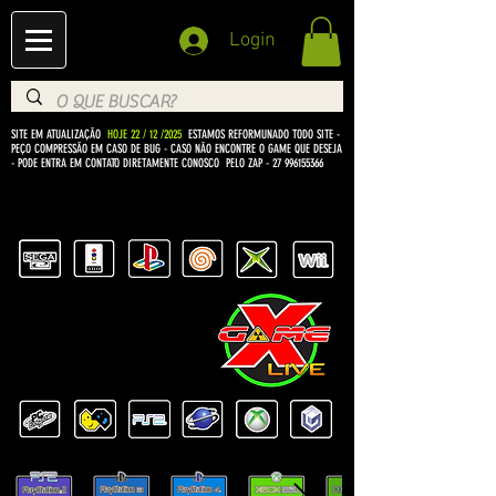
Login
SITE EM ATUALIZAÇÃO
HOJE 22 / 12 /2025
ESTAMOS REFORMUNADO TODO SITE -
PEÇO COMPRESSÃO EM CASO DE BUG
- CASO NÃO ENCONTRE O GAME QUE DESEJA
- PODE ENTRA EM CONTATO DIRETAMENTE CONOSCO PELO ZAP -
27 996155366
BEM VINDO Á