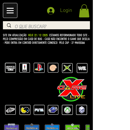
Login
SITE EM ATUALIZAÇÃO
HOJE 22 / 12 /2025
ESTAMOS REFORMUNADO TODO SITE -
PEÇO COMPRESSÃO EM CASO DE BUG
- CASO NÃO ENCONTRE O GAME QUE DESEJA
- PODE ENTRA EM CONTATO DIRETAMENTE CONOSCO PELO ZAP -
27 996155366
BEM VINDO Á