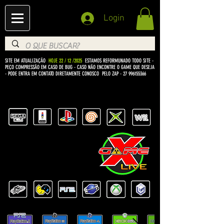
Login
SITE EM ATUALIZAÇÃO
HOJE 22 / 12 /2025
ESTAMOS REFORMUNADO TODO SITE -
PEÇO COMPRESSÃO EM CASO DE BUG
- CASO NÃO ENCONTRE O GAME QUE DESEJA
- PODE ENTRA EM CONTATO DIRETAMENTE CONOSCO PELO ZAP -
27 996155366
BEM VINDO Á