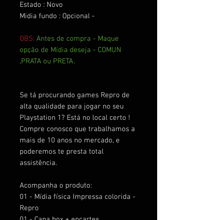
Estado : Novo
Midia fundo : Opcional -
OBS:
Antes de compra - Maque
opção de Mídia deseja - COMUN
,PRATA ou PRETA.
Se tá procurando games Repro de
alta qualidade para jogar no seu
Playstation 1? Está no local certo !
Compre conosco que trabalhamos a
mais de 10 anos no mercado, e
poderemos te presta total
assistência.
Acompanha o produto:
01 - Mídia física Impressa colorida -
Repro
01 - Capa box + encartes