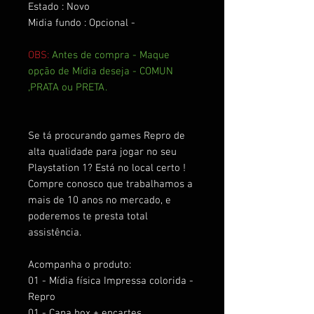
Estado : Novo
Midia fundo : Opcional -
OBS:
Antes de compra - Maque
opção de Mídia deseja - COMUN
,PRATA ou PRETA.
Se tá procurando games Repro de
alta qualidade para jogar no seu
Playstation 1? Está no local certo !
Compre conosco que trabalhamos a
mais de 10 anos no mercado, e
poderemos te presta total
assistência.
Acompanha o produto:
01 - Mídia física Impressa colorida -
Repro
01 - Capa box + encartes