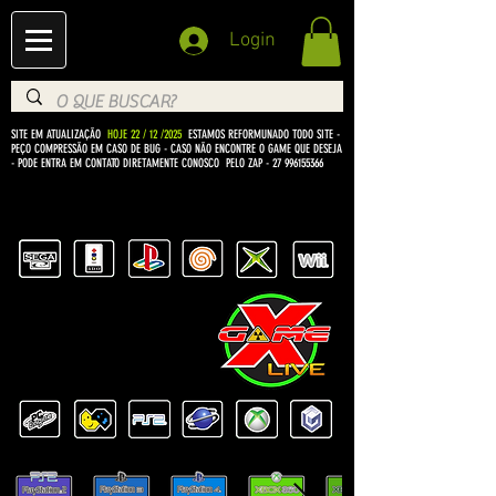
Login
SITE EM ATUALIZAÇÃO
HOJE 22 / 12 /2025
ESTAMOS REFORMUNADO TODO SITE -
PEÇO COMPRESSÃO EM CASO DE BUG
- CASO NÃO ENCONTRE O GAME QUE DESEJA
- PODE ENTRA EM CONTATO DIRETAMENTE CONOSCO PELO ZAP -
27 996155366
BEM VINDO Á