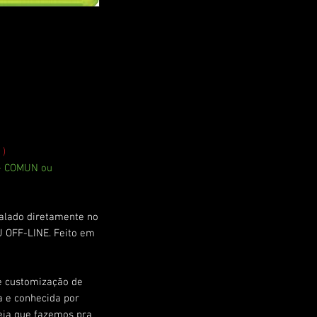
 )
 - COMUN ou
talado diretamente no
 OFF-LINE. Feito em
e customização de
a e conhecida por
seja que fazemos pra