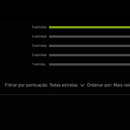
5 estrelas
4 estrelas
3 estrelas
2 estrelas
1 estrela
Filtrar por pontuação:
Todas estrelas
Ordenar por:
Mais re