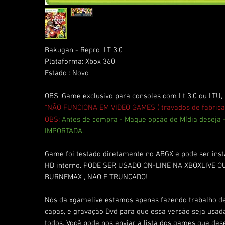
Bakugan - Repro LT 3.0
Plataforma: Xbox 360
Estado : Novo
OBS :Game exclusivo para consoles com Lt 3.0 ou LTU,
*NÃO FUNCIONA EM VIDEO GAMES ( travados de fabrica
OBS:
Antes de compra - Maque opção de Mídia deseja
IMPORTADA.
Game foi testado diretamente no ABGX e pode ser ins
HD interno. PODE SER USADO ON-LINE NA XBOXLIVE OU
BURNEMAX , NÃO E TRUNCADO!
Nós da xgamelive estamos apenas fazendo trabalho d
capas, e gravação Dvd para que essa versão seja usad
todos. Você pode nos enviar a lista dos games que de