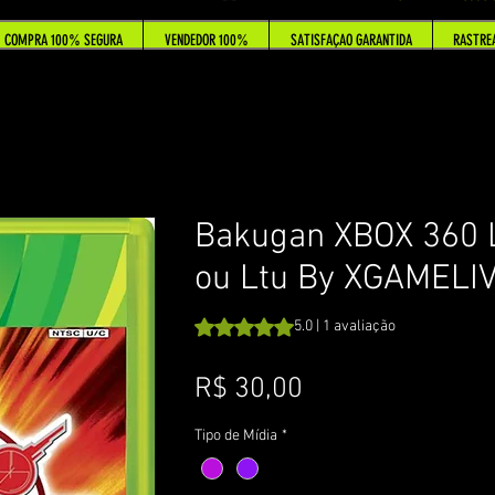
COMPRA 100% SEGURA
VENDEDOR 100%
SATISFAÇAO GARANTIDA
RASTRE
Bakugan XBOX 360 L
ou Ltu By XGAMELI
A classificação é 5.0 de 5 estrelas c
5.0 | 1 avaliação
Preço
R$ 30,00
Tipo de Mídia
*