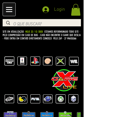
Login
SITE EM ATUALIZAÇÃO
HOJE 22 / 12 /2025
ESTAMOS REFORMUNADO TODO SITE -
PEÇO COMPRESSÃO EM CASO DE BUG
- CASO NÃO ENCONTRE O GAME QUE DESEJA
- PODE ENTRA EM CONTATO DIRETAMENTE CONOSCO PELO ZAP -
27 996155366
BEM VINDO Á