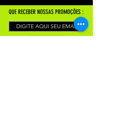
QUE RECEBER NOSSAS PROMOÇÕES :
Enviar
XGAMELIVE : LOJA FÍSICA.
Estrada
jerônimo
Monteiro Nº 5298 Paul vila velha - ES
CNPJ:
28.187.337.0001
/ 79
HORÁRIO DE ATENDIMENTO: