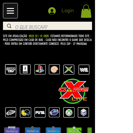
Login
SITE EM ATUALIZAÇÃO
HOJE 22 / 12 /2025
ESTAMOS REFORMUNADO TODO SITE -
PEÇO COMPRESSÃO EM CASO DE BUG
- CASO NÃO ENCONTRE O GAME QUE DESEJA
- PODE ENTRA EM CONTATO DIRETAMENTE CONOSCO PELO ZAP -
27 996155366
BEM VINDO Á