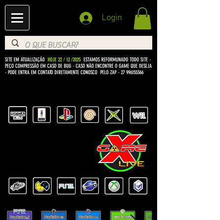
Login
SITE EM ATUALIZAÇÃO
HOJE 22 / 12 /2025
ESTAMOS REFORMUNADO TODO SITE -
PEÇO COMPRESSÃO EM CASO DE BUG
- CASO NÃO ENCONTRE O GAME QUE DESEJA
- PODE ENTRA EM CONTATO DIRETAMENTE CONOSCO PELO ZAP -
27 996155366
BEM VINDO Á