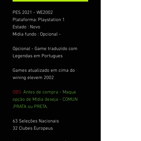
PES 2021 - WE2002
Plataforma: Playstation 1
Estado : Novo
Midia fundo : Opcional -
Opcional - Game traduzido com
Legendas em Portugues
Games atualizado em cima do
wining elevem 2002
OBS:
Antes de compra - Maque
opção de Mídia deseja - COMUN
,PRATA ou PRETA.
63 Seleções Nacionais
32 Clubes Europeus