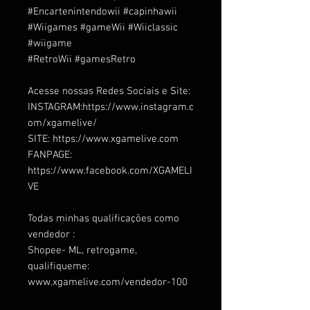
#Encartenintendowii
#capinhawii
#Wiigames
#gameWii
#Wiiclassic
#wiigame
#RetroWii
#gamesRetro
Acesse nossas Redes Sociais e Site:
INSTAGRAM:
https://www.instagram.c
om/xgamelive/
SITE:
https://www.xgamelive.com
FANPAGE:
https://www.facebook.com/XGAMELI
VE
Todas minhas qualificações como
vendedor :
Shopee- ML, retrogame,
qualifiqueme:
www.xgamelive.com/vendedor-100