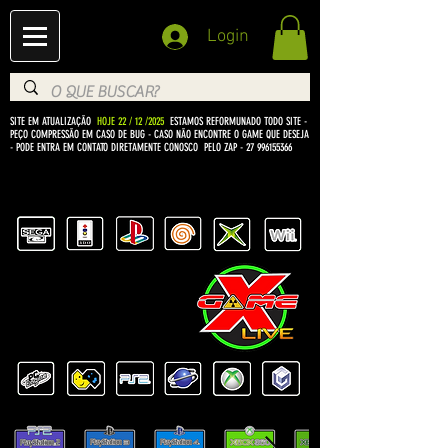
Login
SITE EM ATUALIZAÇÃO
HOJE 22 / 12 /2025
ESTAMOS REFORMUNADO TODO SITE -
PEÇO COMPRESSÃO EM CASO DE BUG
- CASO NÃO ENCONTRE O GAME QUE DESEJA
- PODE ENTRA EM CONTATO DIRETAMENTE CONOSCO PELO ZAP -
27 996155366
BEM VINDO Á