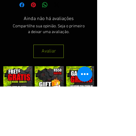
Ainda não há avaliações
Compartilhe sua opinião. Seja o primeiro
a deixar uma avaliação.
Avaliar
QUE RECEBER NOSSAS PROMOÇÕES :