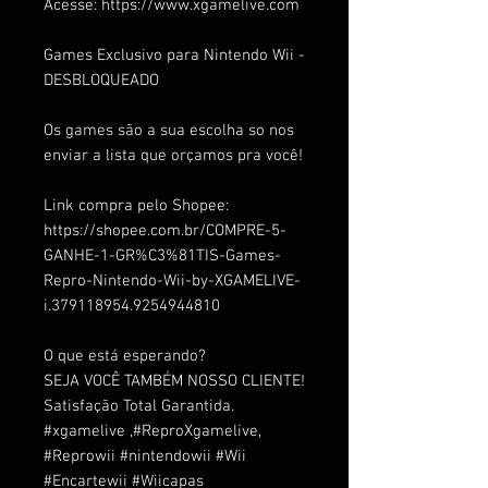
Acesse:
https://www.xgamelive.com
Games Exclusivo para Nintendo Wii -
DESBLOQUEADO
Os games são a sua escolha so nos
enviar a lista que orçamos pra você!
Link compra pelo Shopee:
https://shopee.com.br/COMPRE-5-
GANHE-1-GR%C3%81TIS-Games-
Repro-Nintendo-Wii-by-XGAMELIVE-
i.379118954.9254944810
O que está esperando?
SEJA VOCÊ TAMBÉM NOSSO CLIENTE!
Satisfação Total Garantida.
#xgamelive
,
#ReproXgamelive
,
#Reprowii
#nintendowii
#Wii
#Encartewii
#Wiicapas