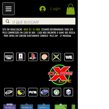
Login
SITE EM ATUALIZAÇÃO
HOJE 22 / 12 /2025
ESTAMOS REFORMUNADO TODO SITE -
PEÇO COMPRESSÃO EM CASO DE BUG
- CASO NÃO ENCONTRE O GAME QUE DESEJA
- PODE ENTRA EM CONTATO DIRETAMENTE CONOSCO PELO ZAP -
27 996155366
BEM VINDO Á