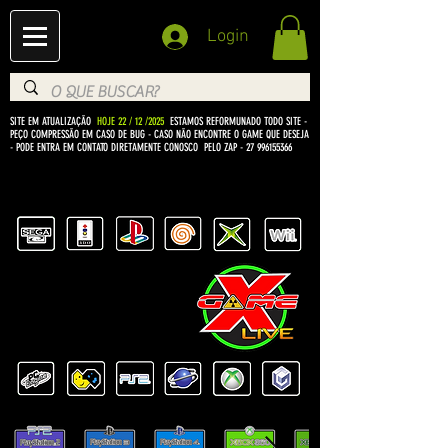
Login
SITE EM ATUALIZAÇÃO
HOJE 22 / 12 /2025
ESTAMOS REFORMUNADO TODO SITE -
PEÇO COMPRESSÃO EM CASO DE BUG
- CASO NÃO ENCONTRE O GAME QUE DESEJA
- PODE ENTRA EM CONTATO DIRETAMENTE CONOSCO PELO ZAP -
27 996155366
BEM VINDO Á