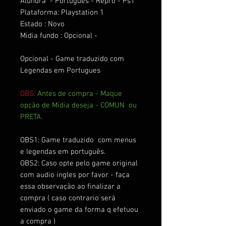
Alundra - Português - Repro - Ps1
Plataforma: Playstation 1
Estado : Novo
Midia fundo : Opcional -
Opcional - Game traduzido com
Legendas em Portugues
OBS:
Antes de compra - Maque
opção de Mídia deseja - COMUN ou
PRETA.
OBS1: Game traduzido com menus
e legendas em português.
OBS2: Caso opte pelo game original
com audio ingles por favor - faça
essa observação ao finalizar a
compra ( caso contrario será
enviado o game da forma q efetuou
a compra )